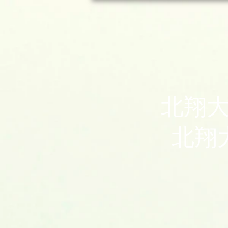
​北
北翔